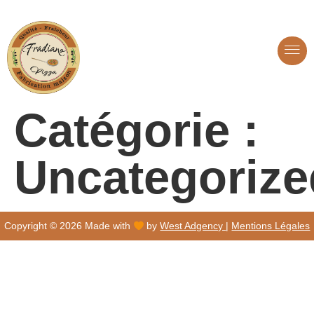
Catégorie :
Uncategorize
Copyright © 2026 Made with
by
West Adgency
|
Mentions Légales